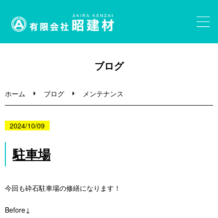
ホーム
ブログ
砂利・砂販売
ホーム
ブログ
メンテナンス
大きな石・割栗石・ガビオン
2024/10/09
事業内容
駐車場
ブログ
今回も砕石駐車場の修繕になります！
お問い合わせ
Before↓