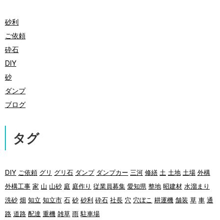
砂利
ご依頼
砕石
DIY
砂
ダンプ
ブログ
タグ
DIY
ご依頼
グリ
グリ石
ダンプ
ダンプカー
三河
修繕
土
土地
土場
外構
外構工事
家
山
山砂
庭
庭作り
従業員募集
愛知県
整地
昭建材
水溜まり
洗砂
畑
知立
知立市
石
砂
砂利
砕石
社長
穴
穴ぼこ
耕運機
舗装
草
車
通
路
道路
配達
重機
雑草
雨
駐車場