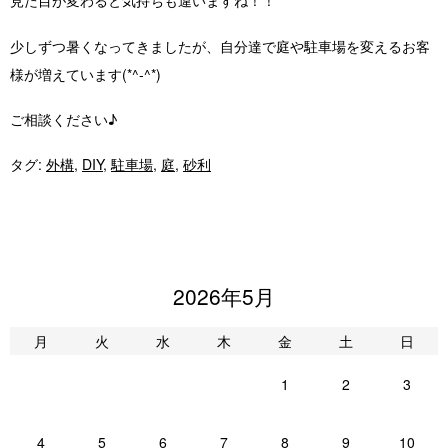
見た目が変わると気持ちも違いますね！！
少しずつ暑くなってきましたが、自分達で庭や駐車場を変えるお客
様が増えています(*^-^*)
ご相談ください♪
タグ:
外構
,
DIY
,
駐車場
,
庭
,
砂利
2026年5月
月
火
水
木
金
土
日
1
2
3
4
5
6
7
8
9
10