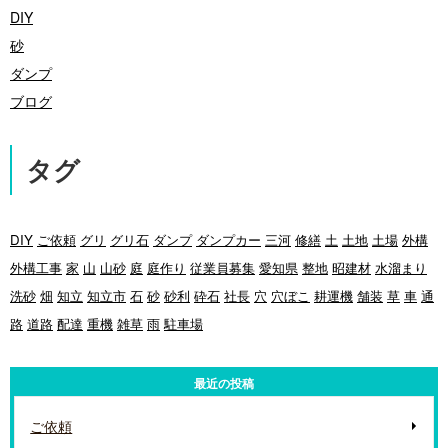
DIY
砂
ダンプ
ブログ
タグ
DIY
ご依頼
グリ
グリ石
ダンプ
ダンプカー
三河
修繕
土
土地
土場
外構
外構工事
家
山
山砂
庭
庭作り
従業員募集
愛知県
整地
昭建材
水溜まり
洗砂
畑
知立
知立市
石
砂
砂利
砕石
社長
穴
穴ぼこ
耕運機
舗装
草
車
通
路
道路
配達
重機
雑草
雨
駐車場
最近の投稿
ご依頼