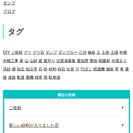
ダンプ
ブログ
タグ
DIY
ご依頼
グリ
グリ石
ダンプ
ダンプカー
三河
修繕
土
土地
土場
外構
外構工事
家
山
山砂
庭
庭作り
従業員募集
愛知県
整地
昭建材
水溜まり
洗砂
畑
知立
知立市
石
砂
砂利
砕石
社長
穴
穴ぼこ
耕運機
舗装
草
車
通
路
道路
配達
重機
雑草
雨
駐車場
最近の投稿
ご依頼
新しい砂利が入りました②