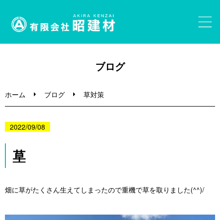
ホーム
ブログ
砂利・砂販売
ホーム
ブログ
草対策
大きな石・割栗石・ガビオン
2022/09/08
事業内容
草
ブログ
畑に草がたくさん生えてしまったので重機で草を取りました(^^)/
お問い合わせ