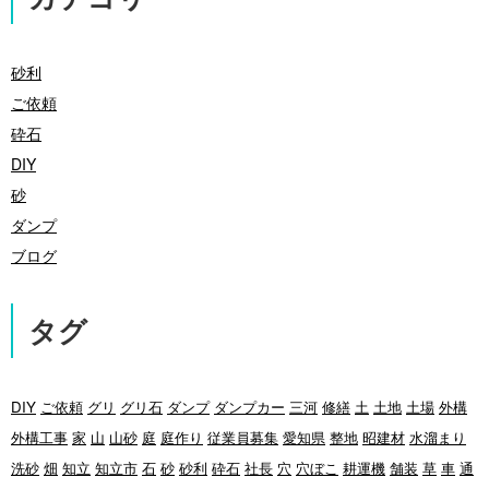
砂利
ご依頼
砕石
DIY
砂
ダンプ
ブログ
タグ
DIY
ご依頼
グリ
グリ石
ダンプ
ダンプカー
三河
修繕
土
土地
土場
外構
外構工事
家
山
山砂
庭
庭作り
従業員募集
愛知県
整地
昭建材
水溜まり
洗砂
畑
知立
知立市
石
砂
砂利
砕石
社長
穴
穴ぼこ
耕運機
舗装
草
車
通