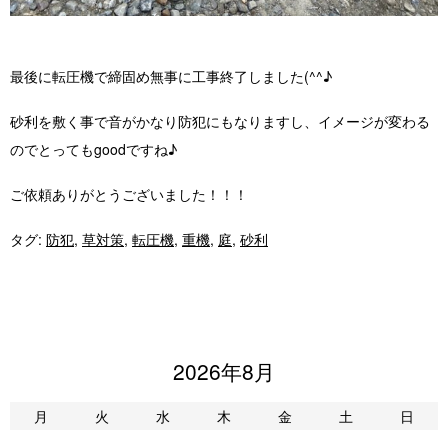
最後に転圧機で締固め無事に工事終了しました(^^♪
砂利を敷く事で音がかなり防犯にもなりますし、イメージが変わる
のでとってもgoodですね♪
ご依頼ありがとうございました！！！
タグ:
防犯
,
草対策
,
転圧機
,
重機
,
庭
,
砂利
2026年8月
月
火
水
木
金
土
日