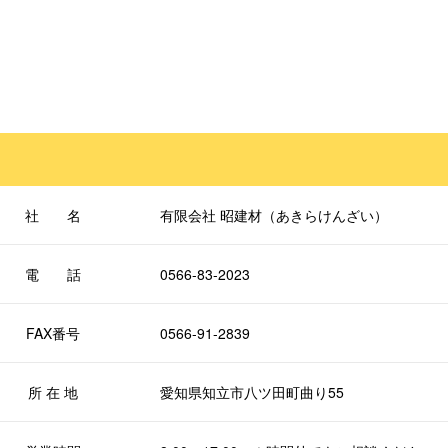
社 名
有限会社 昭建材（あきらけんざい）
電 話
0566-83-2023
FAX番号
0566-91-2839
所 在 地
愛知県知立市八ツ田町曲り55