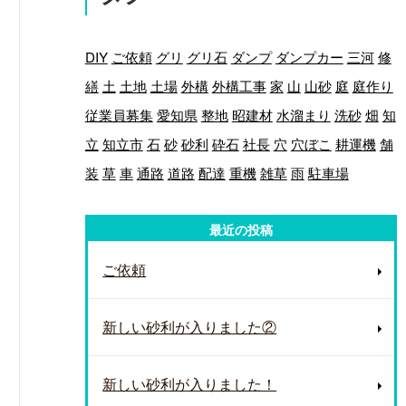
DIY
ご依頼
グリ
グリ石
ダンプ
ダンプカー
三河
修
繕
土
土地
土場
外構
外構工事
家
山
山砂
庭
庭作り
従業員募集
愛知県
整地
昭建材
水溜まり
洗砂
畑
知
立
知立市
石
砂
砂利
砕石
社長
穴
穴ぼこ
耕運機
舗
装
草
車
通路
道路
配達
重機
雑草
雨
駐車場
最近の投稿
ご依頼
新しい砂利が入りました②
新しい砂利が入りました！